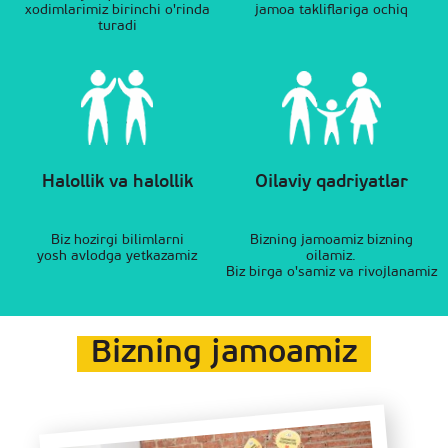
xodimlarimiz birinchi o'rinda
jamoa takliflariga ochiq
turadi
Halollik va halollik
Oilaviy qadriyatlar
Biz hozirgi bilimlarni
Bizning jamoamiz bizning
yosh avlodga yetkazamiz
oilamiz.
Biz birga o'samiz va rivojlanamiz
Bizning jamoamiz