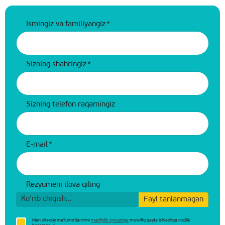
Ismingiz va familiyangiz
*
Sizning shahringiz
*
Sizning telefon raqamingiz
E-mail
*
Rezyumeni ilova qiling
Ko‘rib chiqish...
Fayl tanlanmagan
Men shaxsiy ma'lumotlarimni
maxfiylik siyosatiga
muvofiq qayta ishlashga rozilik