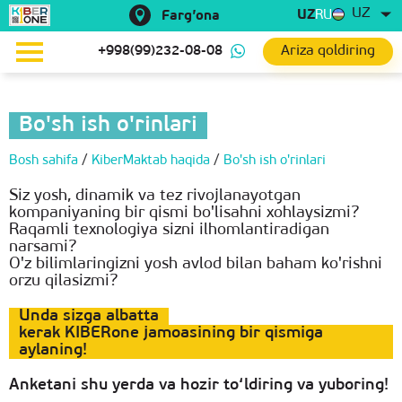
UZ
UZ
RU
Farg’ona
Ariza qoldiring
+998(99)232-08-08
Bo'sh ish o'rinlari
Bosh sahifa
/
KiberMaktab haqida
/
Bo'sh ish o'rinlari
Siz yosh, dinamik va tez rivojlanayotgan
kompaniyaning bir qismi bo'lisahni xohlaysizmi?
Raqamli texnologiya sizni ilhomlantiradigan
narsami?
O'z bilimlaringizni yosh avlod bilan baham ko'rishni
orzu qilasizmi?
Unda sizga albatta
kerak KIBERone jamoasining bir qismiga
aylaning!
Anketani shu yerda va hozir to‘ldiring va yuboring!