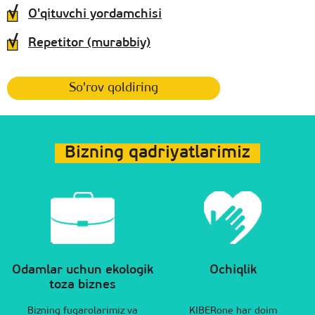
O'qituvchi yordamchisi
Repetitor (murabbiy)
So'rov qoldiring
Bizning qadriyatlarimiz
Odamlar uchun ekologik
Ochiqlik
toza biznes
Bizning fuqarolarimiz va
KIBERone har doim