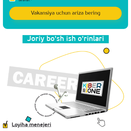
beraman.
*
Joriy bo'sh ish o'rinlari
Loyiha menejeri