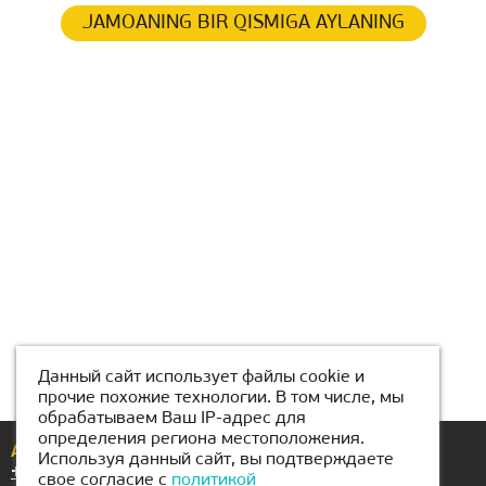
JAMOANING BIR QISMIGA AYLANING
Данный сайт использует файлы cookie и
прочие похожие технологии. В том числе, мы
обрабатываем Ваш IP-адрес для
определения региона местоположения.
Agar sizda biron bir savol yoki taklifingiz bo'lsa,
Используя данный сайт, вы подтверждаете
+998(99)232-08-08
свое согласие с
политикой